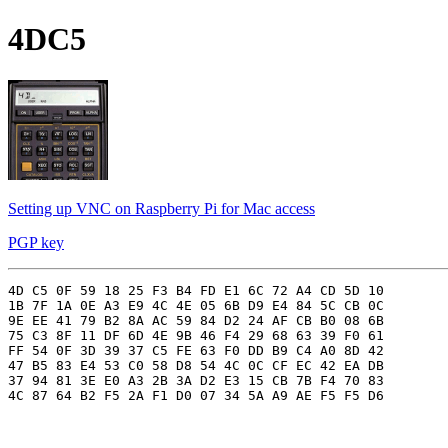
4DC5
Setting up VNC on Raspberry Pi for Mac access
PGP key
4D C5 0F 59 18 25 F3 B4 FD E1 6C 72 A4 CD 5D 10

1B 7F 1A 0E A3 E9 4C 4E 05 6B D9 E4 84 5C CB 0C

9E EE 41 79 B2 8A AC 59 84 D2 24 AF CB B0 08 6B

75 C3 8F 11 DF 6D 4E 9B 46 F4 29 68 63 39 F0 61

FF 54 0F 3D 39 37 C5 FE 63 F0 DD B9 C4 A0 8D 42

47 B5 83 E4 53 C0 58 D8 54 4C 0C CF EC 42 EA DB

37 94 81 3E E0 A3 2B 3A D2 E3 15 CB 7B F4 70 83
